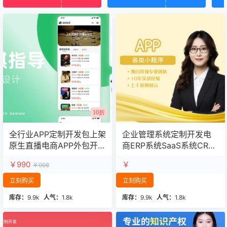
10折
全行业APP定制开发包上架
企业管理系统定制开发电
原生直播电商APP外包开发
商ERP系统SaaS系统CRM
公司
系统
￥990
￥
￥998
立刻购买
立刻购买
库存：
9.9k
人气：
1.8k
库存：
9.9k
人气：
1.8k