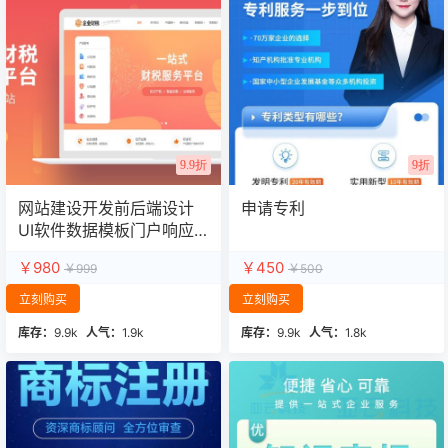
9.9折
9折
网站建设开发前后端设计
申请专利
UI软件数据模板门户响应
式定制作
￥980
￥450
￥999
￥500
立刻购买
立刻购买
库存：
9.9k
人气：
1.9k
库存：
9.9k
人气：
1.8k