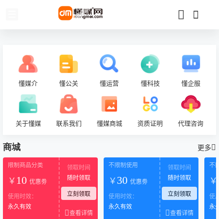
懂媒介
懂公关
懂运营
懂科技
懂企服
关于懂媒
联系我们
懂媒商城
资质证明
代理咨询
商城
更多
限制商品分类
不限制使用
不
领取时间
领取时间
随时领取
随时领取
10
30
￥
￥
￥
优惠劵
优惠劵
立刻领取
立刻领取
使用时效：
使用时效：
使
永久有效
永久有效
永
查看详情
查看详情